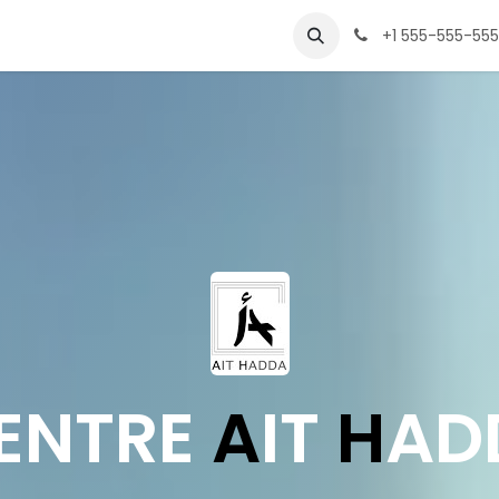
ccess Stories
À propos de nous
Contactez-nous
+1 555-555-55
ENTRE
A
IT
H
AD