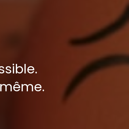
sible.
i-même.