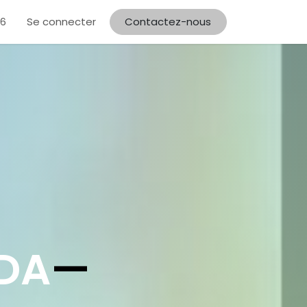
Se connecter
Contactez-nous
56
DA
—